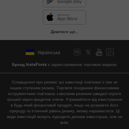
Дивитися ще...
Українська
Бренд InstaForex
є зареєстрованою торговою маркою
Сповіщення про ризики: всі інвестиції пов'язані з тим чи
іншим ступенем ризику. Торгівля похідними фінансовими
інструментами пов'язана з високим ризиком швидкої втрати
грошей через кредитне плече. Утримайтеся від інвестування
в будь-який фінансовий продукт, якщо не розумієте його
природу та істинний рівень ризику, якому наражаєтеся. Ці
види інвестицій можуть підходити деяким інвесторам, але не
всім.