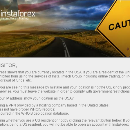
Промоакции
Конкурсы
Гонка FX-1
ISITOR,
Гонка FX-1
ess shows that you are currently located in the USA. If you are a resident of the Uni
ibited from using the services of InstaFintech Group including online trading, online
drawal of funds, etc.
Нижче наведено список учасників,
k you are seeing this message by mistake and your location is not the US, kindly pro
зареєстрованих на поточний етап конкурсу
herwise, you must leave the website in order to comply with government restrictions
«Гонка FX-1» від ІнстаФорекс. Ви можете
ur IP address show your location as the USA?
зареєструватися для участі у наступному
sing a VPN provided by a hosting company based in the United States;
етапі конкурсу прямо зараз, натиснувши
oes not have proper WHOIS records;
occurred in the WHOIS geolocation database.
кнопку «Реєстрація».
irm whether you are a US resident or not by clicking the relevant button below. If y
ption, being a US resident, you will not be able to open an account with InstaForex