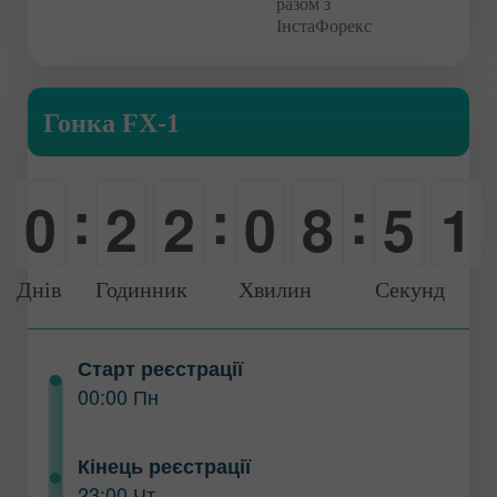
разом з
ІнстаФорекс
Гонка FX-1
:
:
:
0
2
2
0
8
5
0
-
0
0
-
0
0
1
Днів
Годинник
Хвилин
Секунд
Старт реєстрації
00:00 Пн
Кінець реєстрації
23:00 Чт