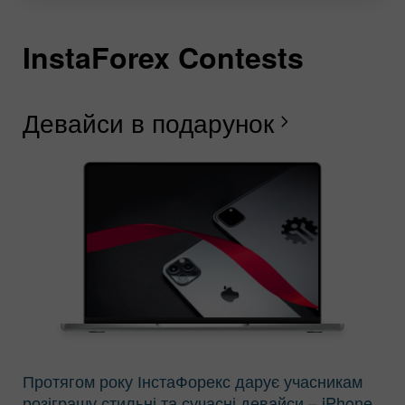
InstaForex Contests
I
I
I
I
I
I
I
Девайси в подарунок
Щ
В
Г
Р
Л
С
В
chevron_right
І
Протягом року ІнстаФорекс дарує учасникам
розіграшу стильні та сучасні девайси – iPhone,