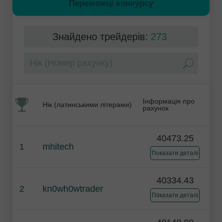
Переможці конкурсу
Знайдено трейдерів:
273
Інформація про
Нік (латинськими літерами)
рахунок
40473.25
1
mhitech
Показати деталі
40334.43
2
kn0wh0wtrader
Показати деталі