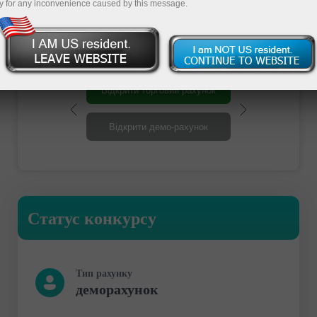
Участь
y for any inconvenience caused by this message.
Відкрити торговий рахунок
Відкрити демо-рахунок
Статус конкурсу
Тип рахунку
деморахунок