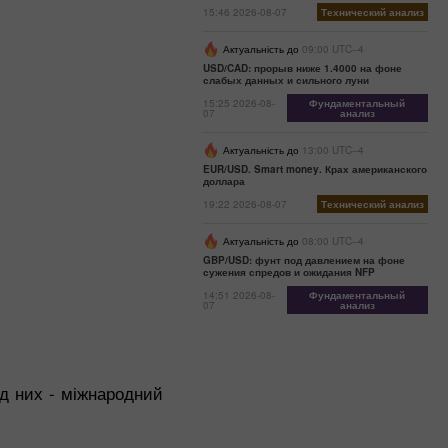
15:46 2026-08-07
Технический анализ
Актуальність до
09:00 UTC--4
USD/CAD: прорыв ниже 1.4000 на фоне
слабых данных и сильного луни
15:25 2026-08-
Фундаментальный
07
анализ
Актуальність до
13:00 UTC--4
EUR/USD. Smart money. Крах американского
доллара
19:22 2026-08-07
Технический анализ
Актуальність до
08:00 UTC--4
GBP/USD: фунт под давлением на фоне
сужения спредов и ожидания NFP
14:51 2026-08-
Фундаментальный
07
анализ
ед них - міжнародний