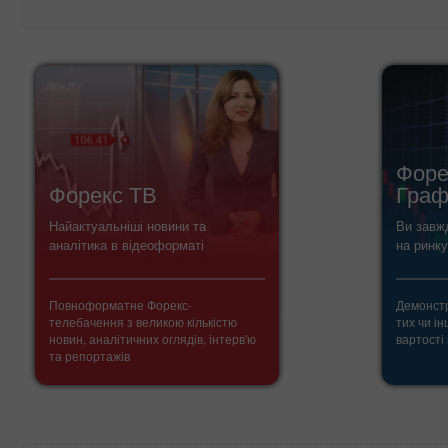
Форе
Форекс ТВ
Граф
Найактуальніші новини та
Ви завжд
аналітика в відеоформаті
на ринку
Повноформатне Форекс-
Демонстр
телебачення з великою кількістю
тих чи ін
новин, аналітичних оглядів, інтерв'ю
вартості
та репортажів