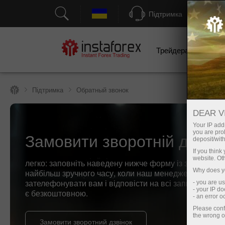
Підтримка
Трейдерам
П
Підтримка
Обратный звонок
DEAR V
Your IP addr
Замовити зворотній дзвін
you are proh
deposit/with
If you thin
website. Ot
легко: заповніть наведену нижче форму із зазначенн
Why does yo
найбільш зручного часу, коли наш менеджер може
зателефонувати вам і відповісти на всі запитання. Ц
- you are u
- your IP d
є безкоштовною.
- an error 
Please conf
the wrong o
Замовити зворотний дзвінок