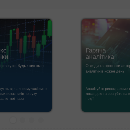
кс
Гаряча
іки
аналітика
и в курсі будь-яких змін
Огляди та прогнози авто
аналітиків кожен день
ують в реальному часі зміни
Аналізуйте ринок разом з
ших показників по руху
командою та реагуйте на 
 валютної пари
події