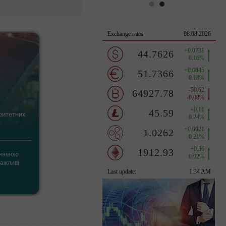
Экономічний
календар
ритетних
Календар Форекс буде тримати
вас в курсі майбутніх подій на
валютному ринку
 нашою
Найбільш актуальні та вагомі
важливі
економічні події, цифри та факти, які
можуть вплинути на валютний та
фінансовий ринок в цілому