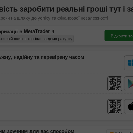
ість заробити реальні гроші тут і з
кроки на шляху до успіху та фінансової незалежності
оризації в
MetaTrader 4
Відкрити т
ти свій шлях з торгівлі на демо-рахунку
жну, надійну та перевірену часом
ким зручним для вас способом