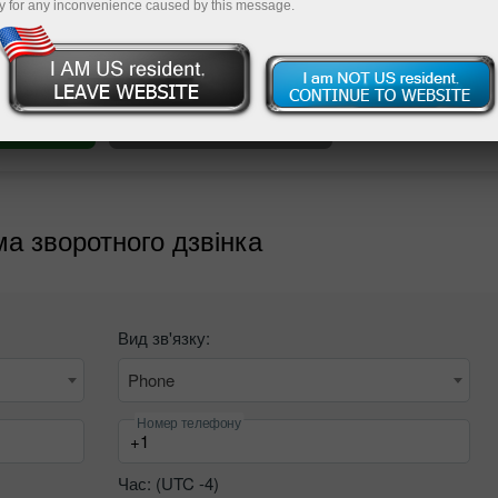
y for any inconvenience caused by this message.
Пополнит
а зворотного дзвінка
Вид зв'язку:
Phone
Номер телефону
Час: (UTC
-4
)