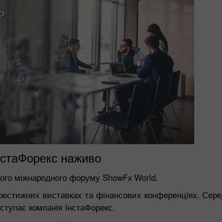
о
нстаФорекс наживо
ного міжнародного форуму ShowFx World.
престижних виставках та фінансових конференціях. Сер
ступає компанія ІнстаФорекс.