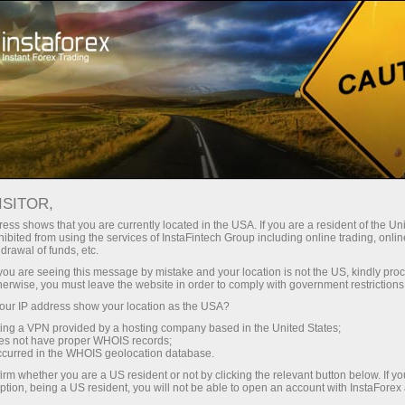
Швидке відкриття рахунку
Торгова платформа
очатківцям
Інвесторам
Партнерам
Промоа
ISITOR,
ess shows that you are currently located in the USA. If you are a resident of the Uni
ок
ibited from using the services of InstaFintech Group including online trading, online
drawal of funds, etc.
k you are seeing this message by mistake and your location is not the US, kindly pro
herwise, you must leave the website in order to comply with government restrictions
ям
ur IP address show your location as the USA?
я послуга
sing a VPN provided by a hosting company based in the United States;
oes not have proper WHOIS records;
occurred in the WHOIS geolocation database.
irm whether you are a US resident or not by clicking the relevant button below. If y
ption, being a US resident, you will not be able to open an account with InstaForex