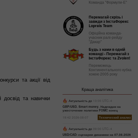
Команда "Формули-Е"
Перемагай скрізь і
завжди з ІнстаФорекс
Loprais Team
Офіційна команда-
учасник ралі-рейду
"Дакар"
Будь з нами в одній
команді - Перемагай з
ІнстаФорекс та Zvolen!
Переможець
Континентального кубка
хокею 2005 року
нкурси та акції від
Краща аналітика
й досвід та навички
Актуальність до
13:00 UTC--4
GBP/USD. Smart money. Надеждам на
ужесточение политики FOMC конец
19:42 2026-08-07
Технический анализ
Актуальність до
09:00 UTC--4
USD/CAD: сценарии динамики на 07.08.2026