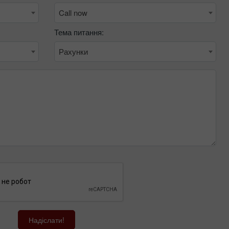
Call now
Тема питання:
Рахунки
Бонус 30%
Щасливий депозит
Клубний бонус
Надіслати!