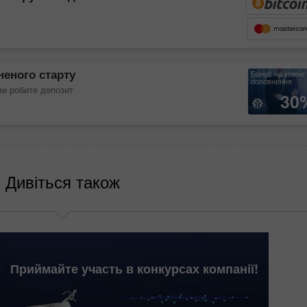
неного старту
Бонус на кожне
поповнення
ви робите депозит
30
Дивіться також
Приймайте участь в конкурсах компанії!