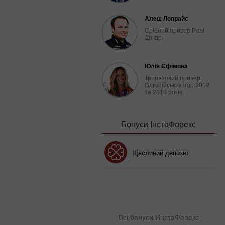
Алеш Лопрайс
Срібний призер Ралі
Дакар.
Юлія Єфімова
Триразовий призер
Олімпійських ігор 2012
та 2016 років
Бонуси ІнстаФорекс
Бонус 30%
Щасливий депозит
Клубний бонус
Всі бонуси ИнстаФорекс