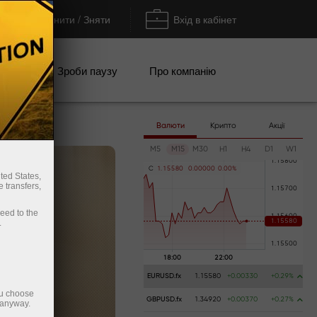
Поповнити / Зняти
Вхід в кабінет
кції
Зроби паузу
Про компанію
Валюти
Крипто
Акції
M5
M15
M30
H1
H4
D1
W1
C
1
.
1
5
5
8
0
0
.
0
0
0
0
0
0
.
0
0
%
ted States,
 transfers,
ceed to the
.
EURUSD.fx
1.15580
+0.00330
+0.29%
ou choose
GBPUSD.fx
1.34920
+0.00370
+0.27%
 anyway.