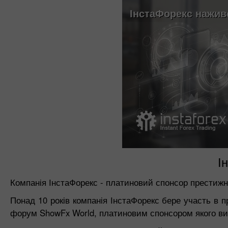
ІнстаФорекс нажив
І
Компанія ІнстаФорекс - платиновий спонсор престиж
Понад 10 років компанія ІнстаФорекс бере участь в 
форум ShowFx World, платиновим спонсором якого ви