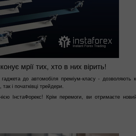
онує мрії тих, хто в них вірить!
 гаджета до автомобіля преміум-класу - дозволяють ко
 так і початківці трейдери.
ією ІнстаФорекс! Крім перемоги, ви отримаєте нови