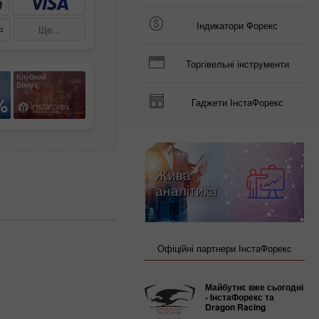
Індикатори Форекс
Ще...
Торгівельні інструменти
Клубний
Бонус
%
Гаджети ІнстаФорекс
Жива
аналітика
Офіційні партнери ІнстаФорекс
Майбутнє вже сьогодні
- ІнстаФорекс та
Dragon Racing