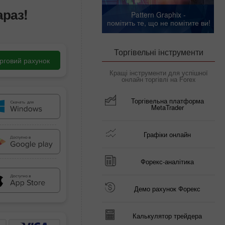
араз!
Pattern Graphix -
помітить те, що не помітите ви!
Торгівельні інструменти
орговий рахунок
Кращі інструменти для успішної
онлайн торгівлі на Forex
Торгівельна платформа
MetaTrader
Графіки онлайн
Форекс-аналітика
Демо рахунок Форекс
Калькулятор трейдера