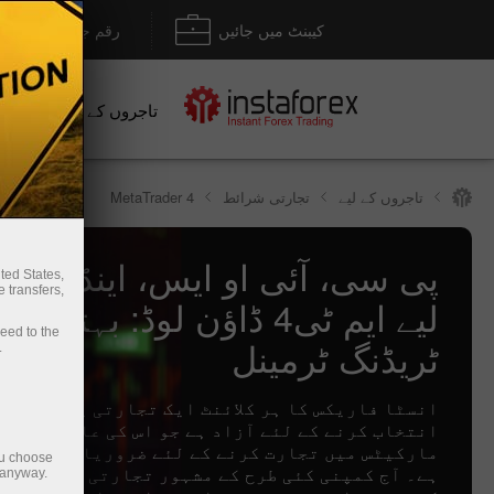
کیبنٹ میں جائیں
رقم جمع کروانا / نکل
تاجروں کے لیے
نو
تاجروں کے لیے
تجارتی شرائط
MetaTrader 4
پی سی، آئی او ایس، اینڈرائیڈ 
ted States,
 transfers,
لیے ایم ٹی4 ڈاؤن لوڈ: بہترین
ceed to the
ٹریڈنگ ٹرمینل
.
انسٹا فاریکس کا ہر کلائنٹ ایک تجارتی پلیٹ فارم
انتخاب کرنے کے لئے آزاد ہے جو اس کی عالمی مالی
مارکیٹس میں تجارت کرنے کے لئے ضروریات پر پورا
ou choose
ہے۔ آج کمپنی کئی طرح کے مشہور تجارتی ٹرمینلز 
 anyway.