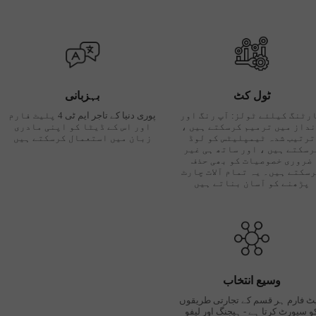
ٹول کٹ
بہزبانی
رٹنگ کیلئے ٹولز: آپ رنگ اور
پوری دنیا کے تاجر ایم ٹی 4 پلیٹ فارم
داز میں ترمیم کرسکتے ہیں ،
اور اس کے ڈیٹا کو اپنی مادری
ترتیب شدہ ٹیمپلیٹس کو لوڈ
زبان میں استعمال کرسکتے ہیں
رسکتے ہیں ، اور ساتھ ہی غیر
ضروری خصوصیات کو بھی حذف
سکتے ہیں۔ یہ تمام آلات چارٹ
پڑھنے کو آسان بناتے ہیں
وسیع انتخاب
یٹ فارم ہر قسم کے تجارتی طریقوں
و سپورٹ کرتا ہے - ہیجنگ اور لیفو