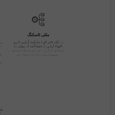
ملٹی ٹاسکنگ
یہ ایک تاجر کو 2 مارکیٹ آرڈرز، 4 زیر
چا
التواء آرڈرز، 2 عملداآمد کے موڈز ، 2
ان
اسٹاپ آرڈرز اور ٹریلنگ اسٹاپ
بھیجنے کی اجازت دیتا ہے
ک
کر
پل
ک