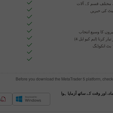
ے مختلف قسم کے آلات
کیٹ کی خبریں
روں کا وسیع انتخاب
ار کرنا (ایم کیو ایل 4)
Before you download the
MetaTrader 5
platform, chec
اد، اور وقت کے ساتھ آزمایا ہوا
s