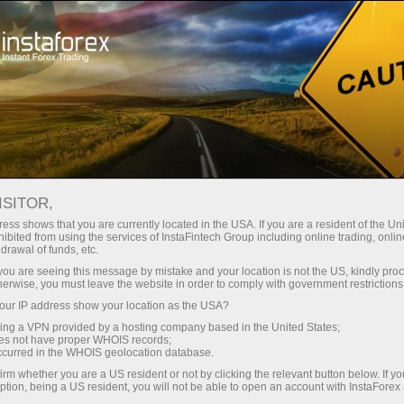
وانا
تجارتی پلیٹ فارم
فوری اکاونٹ کھولیں
سرمایہ کاروں کے
شراکت داروں کے
 آموز کے لیے
مہما
لیے
لئے
ISITOR,
کے
ess shows that you are currently located in the USA. If you are a resident of the Uni
ibited from using the services of InstaFintech Group including online trading, online
drawal of funds, etc.
k you are seeing this message by mistake and your location is not the US, kindly pro
herwise, you must leave the website in order to comply with government restrictions
ur IP address show your location as the USA?
sing a VPN provided by a hosting company based in the United States;
 کا
oes not have proper WHOIS records;
اتی
occurred in the WHOIS geolocation database.
 اترتا
irm whether you are a US resident or not by clicking the relevant button below. If y
پیش
ption, being a US resident, you will not be able to open an account with InstaForex