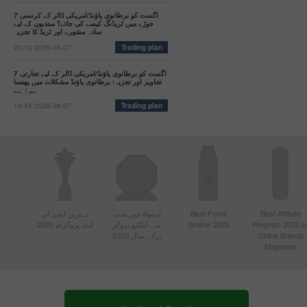
7 اگست کو برطانوی پاؤنڈ/امریکی ڈالر کے کرنسی
جوڑے میں ٹریڈنگ کیسے کی جائے؟ مبتدیوں کے لیے
سادہ مشورے اور ٹریڈ کا تجزیہ
20:10 2026-08-07
Trading plan
7 اگست کو برطانوی پاؤنڈ/امریکی ڈالر کے لیے تجارتی
تجاویز اور تجزیہ: برطانوی پاؤنڈ مشکلات میں پھنسا
ہوا ہے
19:45 2026-08-07
Trading plan
Best Affiliate
Best Forex
ایشیاء میں سب
بہترین ایفی لی
Program 2022 b
Broker 2022
سے ایکٹیو بروکر
ایٹ پروگرام 2020
Global Brands
برائے سال 2020
Magazine