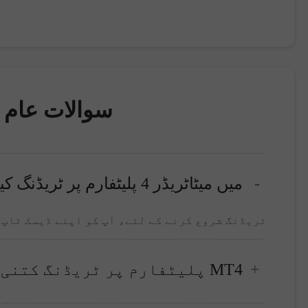
سوالات عام (
میں میٹاٹریڈر 4 پلیٹفارم پر ٹریڈنگ کیسے شروع کرہوں؟
ٹریڈنگ شروع کرنے کے لئے، آپ کو اپنے ڈیسک ٹاپ
MT4 پلیٹفارم پر ٹریڈنگ کتنی محفوظ ہے؟