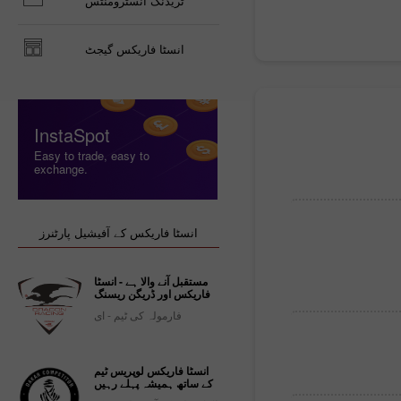
ٹریڈنگ انسٹرومنٹس
انسٹا فاریکس گیجٹ
InstaSpot
Easy to trade, easy to
exchange.
انسٹا فاریکس کے آفیشیل پارٹنرز
مستقبل آنے والا ہے - انسٹا
فاریکس اور ڈریگن ریسنگ
فارمولہ کی ٹیم - ای
انسٹا فاریکس لوپریس ٹیم
کے ساتھ ہمیشہ پہلے رہیں