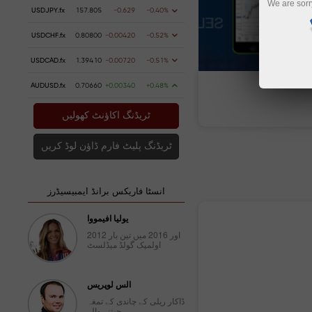
We are sorr
USDJPY.fx
157.805
-0.629
-0.40%
USDCHF.fx
0.80800
-0.00420
-0.52%
USDCAD.fx
1.39410
-0.00720
-0.51%
AUDUSD.fx
0.70660
+0.00340
+0.48%
ٹریڈنگ اکاؤنٹ کھولیں
ٹریڈنگ پلیٹ فارم ڈاؤن لوڈ کریں
انسٹا فاریکس برانڈ ایمبیسیڈرز
یولیا افیمووا
2012 اور 2016 میں تین بار
اولمپک گولڈ میڈلسٹ
الس لوپریس
ڈاکار ریلی کے چاندی کے تمغہ
جیتنے والے