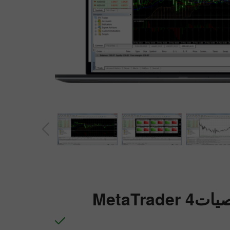
چانسی ڈیپازٹ
انس
یات
MetaTrader 4