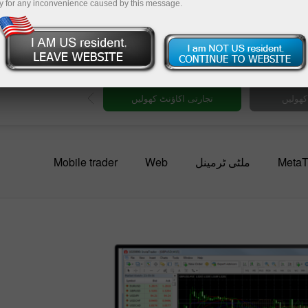
y for any inconvenience caused by this message.
و معلوم
صد کے
کھولیں
تجارتی اکاؤنٹ کھولیں
MetaT
ملٹی ٹرمینل
Web
Mobile trader