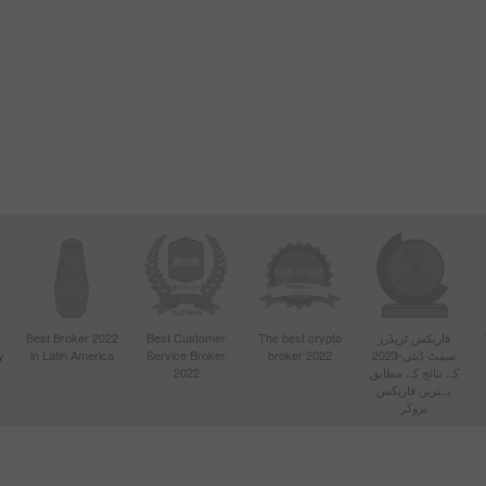
فاریکس ٹریڈرز
The best crypto
Best Customer
Best Broker 2022
سمٹ ڈبئی-2023
broker 2022
Service Broker
in Latin America
y
کے نتائج کے مطابق
2022
بہترین فاریکس
بروکر