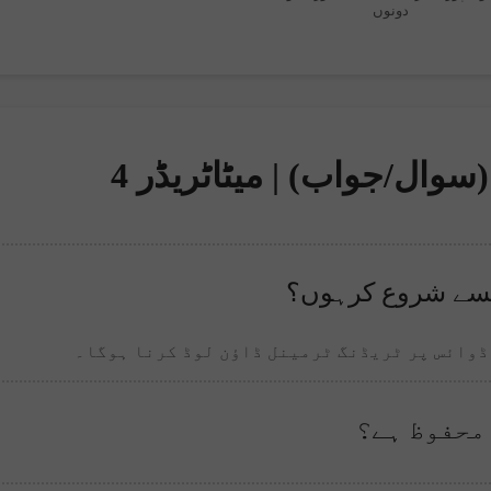
دونوں
سوال/جواب) | میٹاٹریڈر 4
 ڈوائس پر ٹریڈنگ ٹرمینل ڈاؤن لوڈ کرنا ہوگا۔