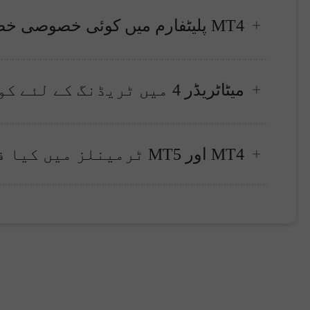
MT4 پلیٹفارم میں کوئی خصوصی خصوصیات ہیں کیا؟
میٹاٹریڈر 4 میں ٹریڈنگ کے لئے کون-کون سے ٹولز دستیاب ہیں؟
MT4 اور MT5 ٹرمینلز میں کیا فرق ہے؟