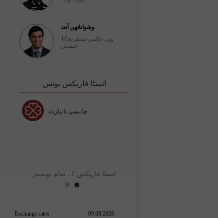
وشواناتھن آنند
16ویں عالمی شطرنج
چیمپئن
انسٹا فاریکس بونس
30% بونس
چانسی ڈیپازٹ
ٹا فاریکس کلب بونس
انس
انسٹا فاریکس کے تمام بونسنز