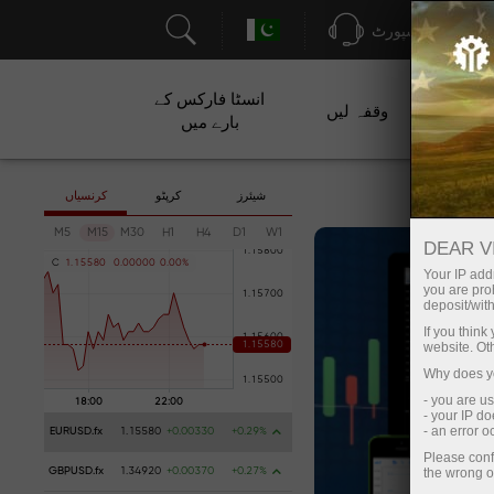
سپورٹ
انسٹا فارکس کے
ت
وقفہ لیں
بارے میں
شیئرز
کرپٹو
کرنسیاں
M5
M15
M30
H1
H4
D1
W1
DEAR V
C
1
.
1
5
5
8
0
0
.
0
0
0
0
0
0
.
0
0
%
Your IP addr
you are proh
deposit/with
If you thin
website. Ot
Why does yo
- you are u
- your IP d
- an error 
EURUSD.fx
1.15580
+0.00330
+0.29%
Please conf
the wrong o
GBPUSD.fx
1.34920
+0.00370
+0.27%