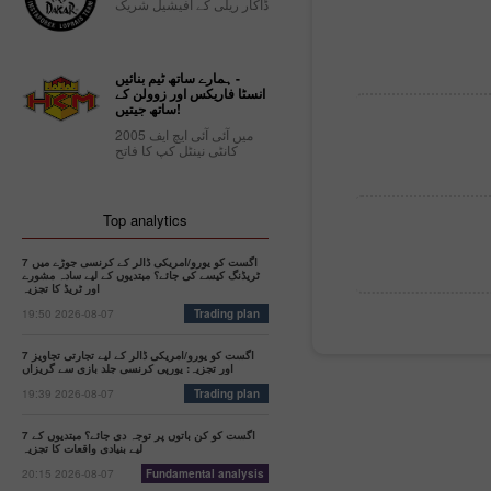
ڈاکار ریلی کے آفیشیل شریک
ہمارے ساتھ ٹیم بنائیں -
انسٹا فاریکس اور زوولن کے
ساتھ جیتیں!
2005 میں آئی آئی ایچ ایف
کانٹی نینٹل کپ کا فاتح
Top analytics
7 اگست کو یورو/امریکی ڈالر کے کرنسی جوڑے میں
ٹریڈنگ کیسے کی جائے؟ مبتدیوں کے لیے سادہ مشورے
اور ٹریڈ کا تجزیہ
19:50 2026-08-07
Trading plan
7 اگست کو یورو/امریکی ڈالر کے لیے تجارتی تجاویز
اور تجزیہ: یورپی کرنسی جلد بازی سے گریزاں
19:39 2026-08-07
Trading plan
7 اگست کو کن باتوں پر توجہ دی جائے؟ مبتدیوں کے
لیے بنیادی واقعات کا تجزیہ
20:15 2026-08-07
Fundamental analysis