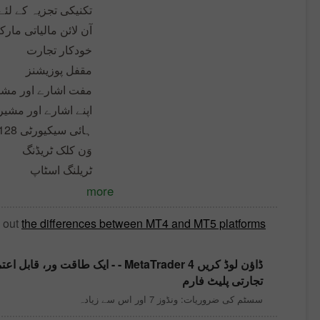
تکنیکی تجزیہ کے لئ
آن لائن مالیاتی مار
خودکار تجارت
مقفل پوزیشنز
مفت اشارے اور مشی
اپنے اشارے اور مشیر تی
ہائی سیکیورٹی 128 بٹ انکوڈنگ
وَن کلک ٹریڈنگ
ٹریلنگ اسٹاپ
more
k out
the differences between MT4 and MT5 platforms
ڈاؤن لوڈ کریں
MetaTrader 4
- - ایک طاقت ور، قابل اعتم
تجارتی پلیٹ فارم
سسٹم کی ضروریات: ونڈوز 7 اور اس سے زیادہ