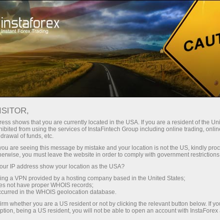
Sobre InstaForex
Noticias de la compañía
ISITOR,
ess shows that you are currently located in the USA. If you are a resident of the Uni
ibited from using the services of InstaFintech Group including online trading, online
drawal of funds, etc.
Noticias De InstaForex
k you are seeing this message by mistake and your location is not the US, kindly pro
herwise, you must leave the website in order to comply with government restrictions
Quieres saber sobre todos los eventos, concursos y
ur IP address show your location as the USA?
cambios actuales en el horario de ventas de
sing a VPN provided by a hosting company based in the United States;
InstaForex? ¡Entonces Bienvenido a la página de
oes not have proper WHOIS records;
occurred in the WHOIS geolocation database.
Noticias, donde se publican materiales sobre lo
irm whether you are a US resident or not by clicking the relevant button below. If y
más importante, útil e interesante!
ption, being a US resident, you will not be able to open an account with InstaForex