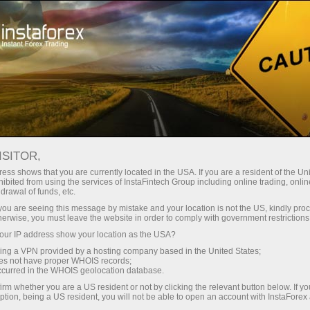
حول إنستافوركس
التاريخ
ISITOR,
تاريخ إنستافوركس
ess shows that you are currently located in the USA. If you are a resident of the Uni
ibited from using the services of InstaFintech Group including online trading, online
drawal of funds, etc.
تأسست إنستافوركس في عام 2007 من قبل
k you are seeing this message by mistake and your location is not the US, kindly pro
مجموعة شركات إنستافينتك. بعد التسجيل ، وقع
herwise, you must leave the website in order to comply with government restrictions
الوسيط عقودًا مع ميتاكوتس للبرمجيات ، المزود
ur IP address show your location as the USA?
الرائد لبرامج التداول عبر الإنترنت ، وأكبر مزودي
sing a VPN provided by a hosting company based in the United States;
الأخبار ، مثل إي سجنال، و رويترز، وما إلى ذلك. في
oes not have proper WHOIS records;
occurred in the WHOIS geolocation database.
الأشهر الأولى من نشاطه ، أبرم الوسيط اتفاقية مع
نظراء غربيين كبار يوفرون الوصول إلى سوق
irm whether you are a US resident or not by clicking the relevant button below. If y
ption, being a US resident, you will not be able to open an account with InstaForex
الصرف الأجنبي. كان هذا بمثابة بداية لشركة