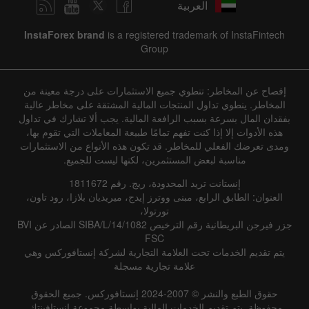
العربية
InstaForex brand
is a registered trademark of InstaFintech
Group
إفصاح عن المخاطر: تنطوي جميع الاستثمارات على درجة معينة من
المخاطر. ينطوي تداول المنتجات المالية المشتقة على مخاطر عالية
بفقدان المال بسرعة بسبب الرافعة المالية. يجب ألا تشارك في تداول
هذه الأدوات إلا إذا كنت تفهم تمامًا طبيعة المعاملات التي تقوم بها،
ومدى تعرضك الفعلي للمخاطر. قد تكون هذه الأنواع من الاستثمارات
مناسبة لبعض المستثمرين، لكنها ليست للجميع.
إنستانت تريد المحدودة، ريج. رقم 1811672
العنوان: الطابق الرابع، مبنى ووترز إيدج، ميريديان بلازا، رود تاون،
تورتولا،
جزر فيرجن البريطانية رقم الترخيص SIBA/L/14/1082 الصادر عن BVI
FSC
يتم تقديم الخدمات تحت العلامة التجارية لشركة إنستافوركس وهي
علامة تجارية مسجلة
حقوق الطبع والنشر © 2007-2024 إنستافوركس. جميع الحقوق
محفوظة. يتم تقديم الخدمات المالية بواسطة مجموعة إنستافينتك.