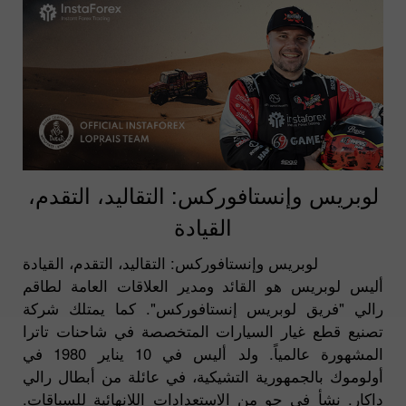
لوبريس وإنستافوركس: التقاليد، التقدم،
القيادة
لوبريس وإنستافوركس: التقاليد، التقدم، القيادة
أليس لوبريس هو القائد ومدير العلاقات العامة لطاقم
رالي "فريق لوبريس إنستافوركس". كما يمتلك شركة
تصنيع قطع غيار السيارات المتخصصة في شاحنات تاترا
المشهورة عالمياً. ولد أليس في 10 يناير 1980 في
أولوموك بالجمهورية التشيكية، في عائلة من أبطال رالي
داكار. نشأ في جو من الاستعدادات اللانهائية للسباقات.