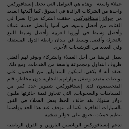
عملاء واسعة - وهذه هي العوامل التي تجعل إنستافوركس
واحدة من الشركات الرائدة في السوق. كما أكدتها العديد
من
جوائز إنستافوركس
. حققت الشركة مرارًا نصرا في
الفئات من أفضل وسيط في آسيا وأفضل خدمة عملاء
وأفضل وسيط في أوروبا الغربية وأفضل وسيط للبيع
بالتجزئة وأفضل وسيط في بلدان رابطة الدول المستقلة
وفي العديد من الترشيحات الأخرى.
يعمل فريقنا من أجل العملاء والشركاء ويوفر لهم أفضل
ظروف التداول ومجموعة واسعة من الخدمات. ومع ذلك،
نعتقد أنه لا يكفي. لتمكين المتداولين من الحصول على
بونصات مفيدة وصقل مهاراتهم التجارية دون مخاطر، قام
المتخصصون لدى إنستافوركس بتطوير عدد كبير من
المسابقات والسحوبات
, التي تتجاوز قيمة جائزتها مليون
دولار سنويًا. لقد حالف الحظ بعض العملاء في الفوز
بالسيارات الفاخرة. لكننا لم نتوقف عند هذا الحد وواصلنا
تنظيم حملات تحتوي على جوائز
ضخمة
.
تدعم إنستافوركس الرياضيين البارزين و
الفرق الرياضية