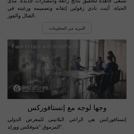
تسعى جاهدة لتحقيق نتائج رائعة وانتصارات جديدة. مدى
الحياة، أثبت نادي زفولين إتقانه وتصميمه ورغبته في
القتال والفوز.
المزيد من المعلومات
وجها لوجه مع إنستافوركس
إنستافوركس هي الراعي البلاتيني للمعرض الدولي
المرموق "شوفكس وورلد".