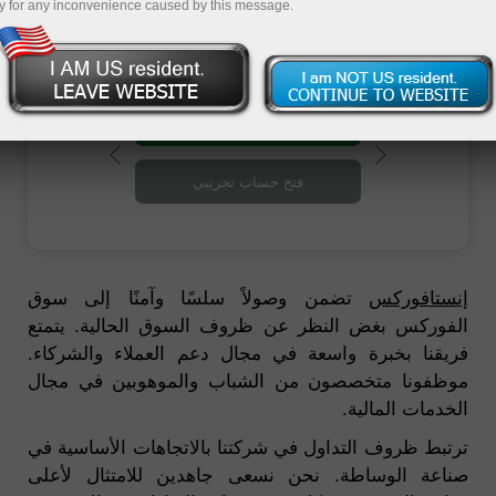
الوساطة المالية إنستافوركس.
y for any inconvenience caused by this message.
فتح حساب تداول
فتح حساب تجريبي
إنستافوركس
تضمن وصولاً سلسًا وآمنًا إلى سوق
الفوركس بغض النظر عن ظروف السوق الحالية. يتمتع
فريقنا بخبرة واسعة في مجال دعم العملاء والشركاء.
موظفونا متخصصون من الشباب والموهوبين في مجال
الخدمات المالية.
ترتبط ظروف التداول في شركتنا بالاتجاهات الأساسية في
صناعة الوساطة. نحن نسعى جاهدين للامتثال لأعلى