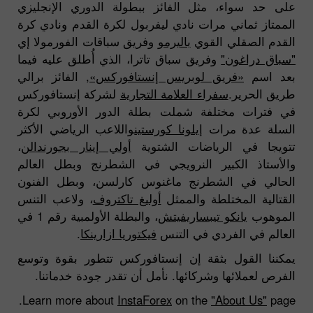
على حد سواء، مثل الفائز ببطولة الدوري الإنجليزي
الممتاز ثماني مرات نادي ليفربول لكرة القدم ونادي كرة
القدم الصقلي القوي
باليرمو
وفريق سباقات الفورمولا إي
"سباق دراغون"
وفريق سباق تاترا، الذي أُطلق عليه فيما
بعد اسم
«فريق لوبريس إنستافوركس»
, الفائز برالي
طريق الحرير.
سفراء العلامة التجارية
لشركة إنستافوركس
في فترات مختلفة شملت بطلة الدور الأوروبي لكرة
السلة عدة مرات
إيلونا كورستين
واللاعب الرياضي الأكثر
تتويجا في الرياضات الشتوية
أولي إينار بجورندالن
،
والأستاذ الكبير النرويجي في الشطرنج وبطل العالم
الحالي في الشطرنج ماغنوس كارلسن، وبطل الفنون
القتالية المختلطة والممثل
أوليغ تاكتروف
، ولاعب التنس
الموهوب
يانكو تيبساريفيتش
، والبطلة الأولمبية رقم 1 في
العالم في الفردي في التنس
فيكتوريا ازارينكا
.
يمكننا القول بثقة إن إنستافوركس تتطور بقوة وتوسع
الفرص لعملائها وشركائها. نأمل أن تقدر جودة خدماتنا.
Learn more about
InstaForex
on the
"About Us"
page.